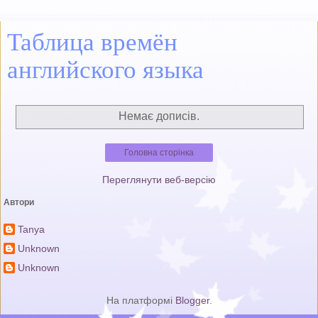
Taблица времён
английского языка
Немає дописів.
Головна сторінка
Переглянути веб-версію
Автори
Tanya
Unknown
Unknown
На платформі
Blogger
.